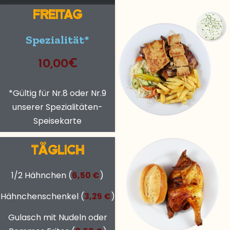
FREITAG
Spezialität*
10,00€
*Gültig für Nr.8 oder Nr.9
unserer Spezialitäten-
Speisekarte
TÄGLICH
1/2 Hähnchen (
6,50 €
)
Hähnchenschenkel (
3,25 €
)
Gulasch mit Nudeln oder