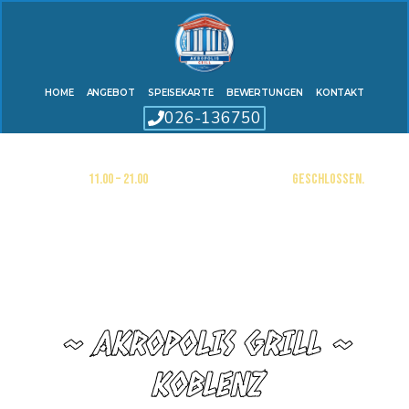
HOME
ANGEBOT
SPEISEKARTE
BEWERTUNGEN
KONTAKT
026-136750
Mo. -Fr.
11.00 – 21.00
Uhr. | Sa. – So. & Feiertage
Geschlossen.
~ AKROPOLIS GRILL ~
KOBLENZ