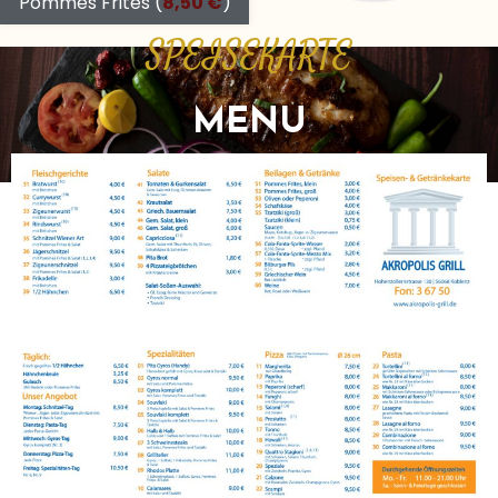
Pommes Frites (
8,50 €
)
SPEISEKARTE
MENU