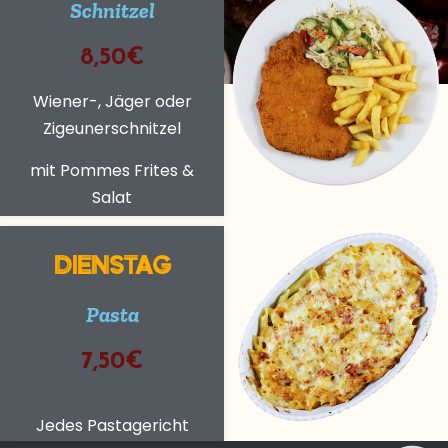
Schnitzel
8,50€
Wiener-, Jäger oder
Zigeunerschnitzel
mit Pommes Frites &
Salat
DIENSTAG
Pasta
7,50€
Je
des Pastagericht